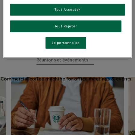
SUR-MESURE
Tout Accepter
Nos solutions
Tout Rejeter
Cafés en entreprise et au 
Je personnalise
bureau
Au bureau
Réunions et évènements