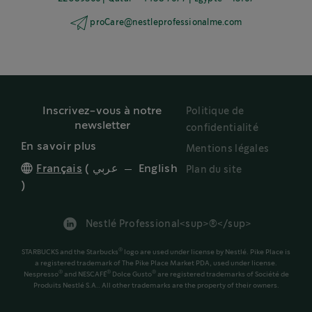
proCare@nestleprofessionalme.com
Inscrivez-vous à notre
Politique de
newsletter
confidentialité
En savoir plus
Mentions légales
Français
(
عربي
English
Plan du site
)
Nestlé Professional<sup>®</sup>
®
STARBUCKS and the Starbucks
logo are used under license by Nestlé. Pike Place is
a registered trademark of The Pike Place Market PDA, used under license.
®
®
®
Nespresso
and NESCAFÉ
Dolce Gusto
are registered trademarks of Société de
Produits Nestlé S.A.. All other trademarks are the property of their owners.